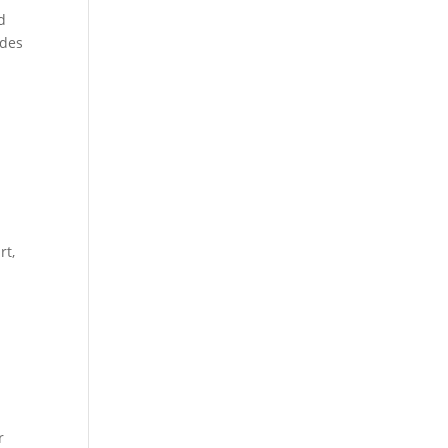
d
 des
rt,
r