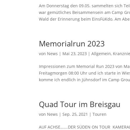
Am Donnerstag den 09.05. sammelten sich Tei
war gemütliches Beisammensein am Camp Gro
Wald der Erinnerung beim EinsFüKdo. Am Abend
Memorialrun 2023
von
News
|
Mai 23, 2023
|
Allgemein
,
Kranzni
Impressionen zum Memorial Run 2023 von Ma
Freitagmorgen 08:00 Uhr und ich starte in Wi
komme ich endlich in Jühnsdorf im Camp Groun
Quad Tour im Breisgau
von
News
|
Sep. 25, 2021
|
Touren
AUF ACHSE…….DER SÜDEN ON TOUR KAMERADSCH