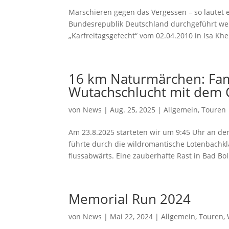
Marschieren gegen das Vergessen – so lautet ei
Bundesrepublik Deutschland durchgeführt we
„Karfreitagsgefecht“ vom 02.04.2010 in Isa Khel
16 km Naturmärchen: Fam
Wutachschlucht mit dem 
von
News
|
Aug. 25, 2025
|
Allgemein
,
Touren
Am 23.8.2025 starteten wir um 9:45 Uhr an d
führte durch die wildromantische Lotenbachkl
flussabwärts. Eine zauberhafte Rast in Bad Boll
Memorial Run 2024
von
News
|
Mai 22, 2024
|
Allgemein
,
Touren
,